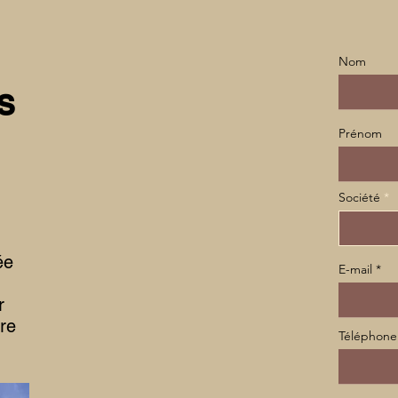
Nom
S
Prénom
Société
ée
E-mail
r
tre
Téléphone