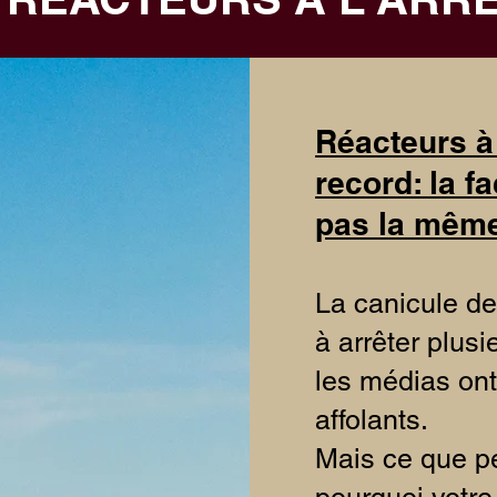
Réacteurs à 
record: la f
pas la mêm
L
a canicule de
à arrêter plus
les médias ont
affolants.
Mais ce que pe