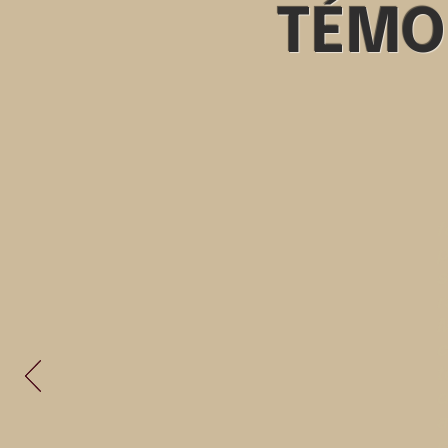
TÉMO
"
f
p
s
r
M
c
t
d
a
c