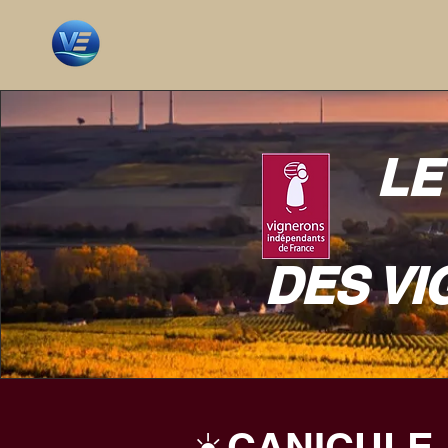
LE
DES V
☀️CANICULE,