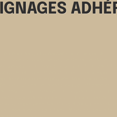
IGNAGES ADHÉ
Toujours long et rébarbatif de changer de
ournisseurs, quelque soit le domaine, donc un
eu sceptique au début, je suis au final, tout à f
atisfaite et ravie. Procédure en ligne simple,
apide et très bien expliquée. Mon conseiller,
onsieur Dumaine, a été très pro, efficace et
ourtois, je l'en remercie. En espérant que mon
émoignage donne envie à d'autres vigneron(ne
e se grouper pour bénéficier à long terme de p
vantageux et surtout fixes. N'hésitez pas à fair
onfiance à Vinelec"