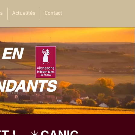
ts
Actualités
Contact
 EN
NDANTS
!    